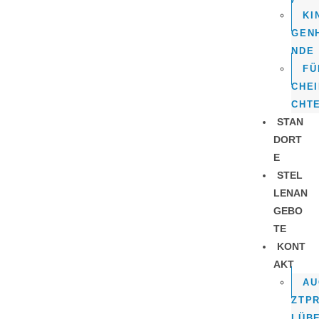
KI
GEN
NDE
FÜ
CHE
CHT
STAN
DORT
E
STEL
LENAN
GEBO
TE
KONT
AKT
AU
ZTP
LÜB