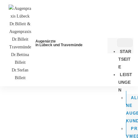
Augenärzte
in Lübeck und Travemünde
STAR
TSEIT
E
LEIST
UNGE
N
AL
NE
AUG
KUN
PR
VMED